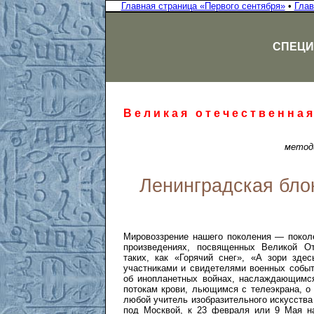
Главная страница «Первого сентября»
•
Глав
СПЕЦИ
В е л и к а я о т е ч е с т в е н н а 
метод
Ленинградская бло
Мировоззрение нашего поколения — покол
произведениях, посвященных Великой О
таких, как «Горячий снег», «А зори зде
участниками и свидетелями военных событ
об инопланетных войнах, наслаждающимс
потокам крови, льющимся с телеэкрана, о 
любой учитель изобразительного искусства
под Москвой, к 23 февраля или 9 Мая на