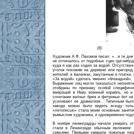
(8)
Художник А.Ф. Пахомов писал: «…в те дни
не отличалось от подобных сцен где-нибуд
куда я как раз ходил за водой. Отсутствие
уголок похожим на деревню или пригород
жителей: в валенках, закутанные в платки
«За водой» сделать именно «блокадной»,
Выражение лиц могло показаться непонят
отобраны по признаку особой специфичн
вмерзший в Неву военный корабль
,
но и
сочетание ватных брюк и фетровых бот на
усиливают ее драматизм… Типичным было 
заводе можно было видеть всюду толь
«летописью» стала моим основным заняти
вымыслом художника, и одновременно под
В ноябре ленинградцы начали умирать от
стали в Ленинграде обычным явлением: 
семьями. Первыми умирали пожилые люд