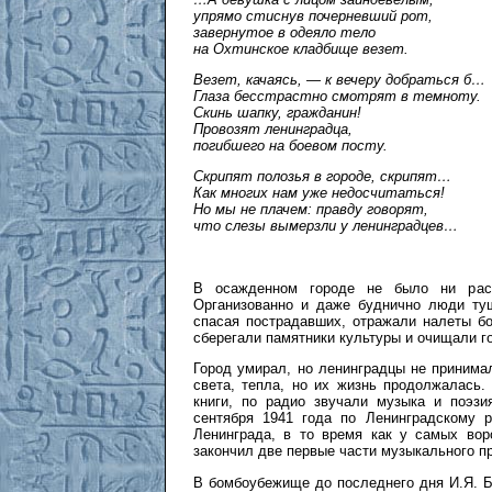
упрямо стиснув почерневший рот,
завернутое в одеяло тело
на Охтинское кладбище везет.
Везет, качаясь, — к вечеру добраться б…
Глаза бесстрастно смотрят в темноту.
Скинь шапку, гражданин!
Провозят ленинградца,
погибшего на боевом посту.
Скрипят полозья в городе, скрипят…
Как многих нам уже недосчитаться!
Но мы не плачем: правду говорят,
что слезы вымерзли у ленинградцев…
В осажденном городе не было ни раст
Организованно и даже буднично люди ту
спасая пострадавших, отражали налеты б
сберегали памятники культуры и очищали го
Город умирал, но ленинградцы не принимал
света, тепла, но их жизнь продолжалась
книги, по радио звучали музыка и поэзи
сентября 1941 года по Ленинградскому 
Ленинграда, в то время как у самых вор
закончил две первые части музыкального 
В бомбоубежище до последнего дня И.Я. 