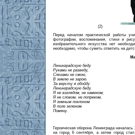
(2)
Перед началом практической работы учи
фотографии, воспоминания, стихи и рис
изобразительного искусства нет необхо
необходимо, чтобы суметь ответить на детс
Ма
Ленинградскую беду
Руками не разведу,
Слезами не смою,
В землю не зарою.
За версту я обойду
Ленинградскую беду.
Я не взглядом, не намеком,
Я не словом, не попреком,
Я земным поклоном
В поле зеленом
Помяну.
Героическая оборона Ленинграда началась
на город 6 сентября, а затем город ста