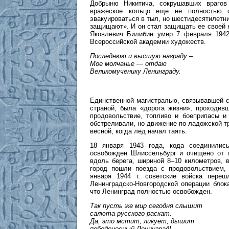
Добрыню Никитича, сокрушавших врагов
вражеское кольцо еще не полностью с
эвакуироваться в тыл, но шестидесятилетни
защищают». И он стал защищать ее своей 
Яковлевич Билибин умер 7 февраля 1942
Всероссийской академии художеств.
Последнюю и высшую награду –
Мое молчанье — отдаю
Великомученику Ленинграду.
Единственной магистралью, связывавшей с
страной, была «дорога жизни», проходив
продовольствие, топливо и боеприпасы и
обстреливали, но движение по ладожской тр
весной, когда лед начал таять.
18 января 1943 года, кода соединилис
освобожден Шлиссельбург и очищено от п
вдоль берега, шириной 8–10 километров, 
город пошли поезда с продовольствием, 
января 1944 г. советские войска переш
Ленинградско-Новгородской операции блок
что Ленинград полностью освобожден.
Так пусть же мир сегодня слышит
салюта русского раскат.
Да, это мстит, ликует, дышит
победоносный Ленинград!