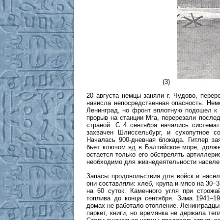
(3)
20 августа немцы заняли г. Чудово, пере
нависла непосредственная опасность. Нем
Ленинград, но фронт вплотную подошел к 
прорыв на станции Мга, перерезали посл
страной. С 4 сентября начались система
захвачен Шлиссельбург, и сухопутное с
Началась 900-дневная блокада. Гитлер зая
бьет ключом яд в Балтийское море, долже
остается только его обстрелять артиллерие
необходимо для жизнедеятельности населен
Запасы продовольствия для войск и насел
они составляли: хлеб, крупа и мясо на 30–3
на 60 суток. Каменного угля при строжа
топлива до конца сентября. Зима 1941–19
домах не работало отопление. Ленинградцы 
паркет, книги, но времянка не держала теп