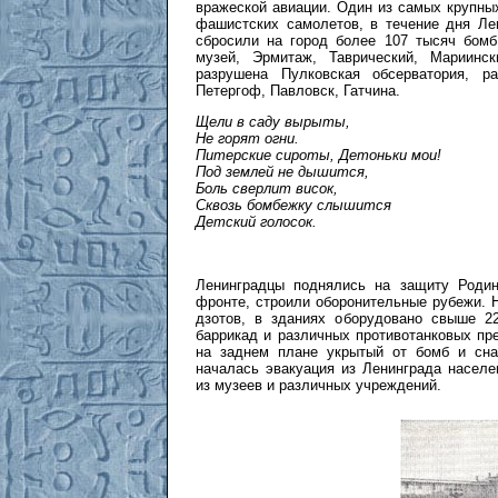
вражеской авиации. Один из самых крупных
фашистских самолетов, в течение дня Ле
сбросили на город более 107 тысяч бомб
музей, Эрмитаж, Таврический, Мариинс
разрушена Пулковская обсерватория, р
Петергоф, Павловск, Гатчина.
Щели в саду вырыты,
Не горят огни.
Питерские сироты, Детоньки мои!
Под землей не дышится,
Боль сверлит висок,
Сквозь бомбежку слышится
Детский голосок.
Ленинградцы поднялись на защиту Родин
фронте, строили оборонительные рубежи. 
дзотов, в зданиях оборудовано свыше 22
баррикад и различных противотанковых пр
на заднем плане укрытый от бомб и сна
началась эвакуация из Ленинграда населе
из музеев и различных учреждений.