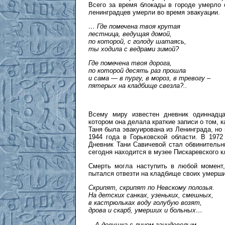
Всего за время блокады в городе умерло
ленинградцев умерли во время эвакуации.
… Где помечена твоя крутая
лестница, ведущая домой,
по которой, с голоду шатаясь,
ты ходила с ведрами зимой?
Где помечена твоя дорога,
по которой десять раз прошла
и сама — в пургу, в мороз, в тревогу –
пятерых на кладбище свезла?..
Всему миру известен дневник одиннадца
котором она делала краткие записи о том, 
Таня была эвакуирована из Ленинграда, но
1944 года в Горьковской области. В 1972
Дневник Тани Савичевой стал обвинительн
сегодня находится в музее Пискаревского 
Смерть могла наступить в любой момент,
пытался отвезти на кладбище своих умерши
Скрипят, скрипят по Невскому полозья.
На детских санках, узеньких, смешных,
в кастрюльках воду голубую возят,
дрова и скарб, умерших и больных…
…А девушка с лицом заиндевелым,