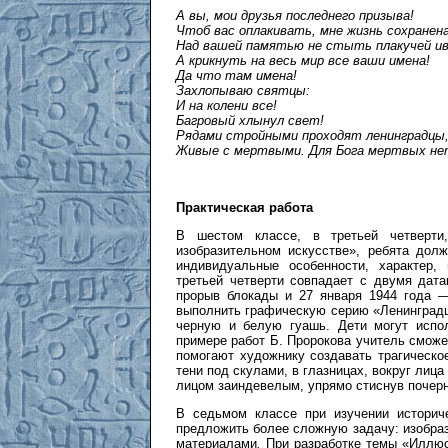
А вы, мои друзья последнего призыва!
Чтоб вас оплакивать, мне жизнь сохранена
Над вашей памятью не стыть плакучей ив
А крикнуть на весь мир все ваши имена!
Да что там имена!
Захлопываю святцы:
И на колени все!
Багровый хлынул свет!
Рядами стройными проходят ленинградцы
Живые с мертвыми. Для Бога мертвых не
Практическая работа
В шестом классе, в третьей четверти
изобразительном искусстве», ребята дол
индивидуальные особенности, характер, 
третьей четверти совпадает с двумя дат
прорыв блокады и 27 января 1944 года —
выполнить графическую серию «Ленинградцы
черную и белую гуашь. Дети могут испол
примере работ Б. Пророкова учитель сможет
помогают художнику создавать трагическое
тени под скулами, в глазницах, вокруг лица
лицом заиндевелым, упрямо стиснув почер
В седьмом классе при изучении историч
предложить более сложную задачу: изобра
материалами
.
При разработке темы «Иллю