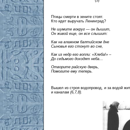
(5)
Птицы смерти в зените стоят.
Кто идет выручать Ленинград?
Не шумите вокруг — он дышит,
Он живой еще, он все слышит:
Как на влажном балтийском дне
Сыновья его стонут во сне,
Как из недр его вопли: «Хлеба!» –
До седьмого доходят неба…
Отворите райскую дверь,
Помогите ему теперь.
Вышел из строя водопровод, и за водой жит
и каналам
(6,7,8
).