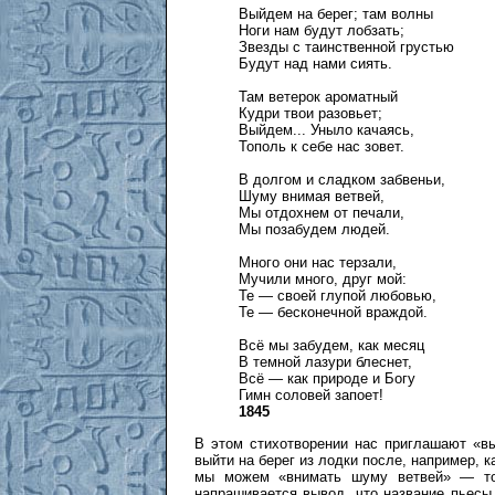
Выйдем на берег; там волны
Ноги нам будут лобзать;
Звезды с таинственной грустью
Будут над нами сиять.
Там ветерок ароматный
Кудри твои разовьет;
Выйдем... Уныло качаясь,
Тополь к себе нас зовет.
В долгом и сладком забвеньи,
Шуму внимая ветвей,
Мы отдохнем от печали,
Мы позабудем людей.
Много они нас терзали,
Мучили много, друг мой:
Те — своей глупой любовью,
Те — бесконечной враждой.
Всё мы забудем, как месяц
В темной лазури блеснет,
Всё — как природе и Богу
Гимн соловей запоет!
1845
В этом стихотворении нас приглашают «вы
выйти на берег из лодки после, например, к
мы можем «внимать шуму ветвей» — тож
напрашивается вывод, что название пьесы