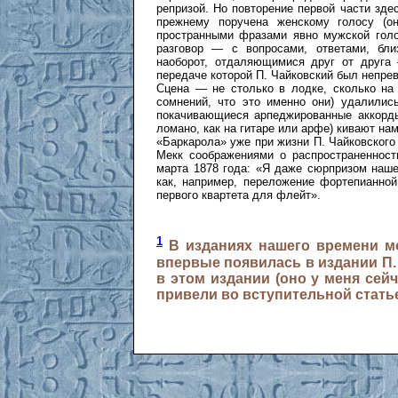
репризой. Но повторение первой части здес
прежнему поручена женскому голосу (он
пространными фразами явно мужской голо
разговор — с вопросами, ответами, бл
наоборот, отдаляющимися друг от друга 
передаче которой П. Чайковский был непре
Сцена — не столько в лодке, сколько на
сомнений, что это именно они) удалилис
покачивающиеся арпеджированные аккорды
ломано, как на гитаре или арфе) кивают н
«Баркарола» уже при жизни П. Чайковского
Мекк соображениями о распространенност
марта 1878 года: «Я даже сюрпризом наш
как, например, переложение фортепианной
первого квартета для флейт».
1
В изданиях нашего времени мо
впервые появилась в издании П.
в этом издании (оно у меня сей
привели во вступительной статье