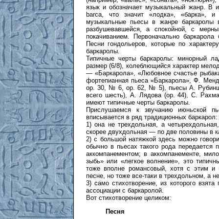
язык и обозначает музыкальный жанр. В 
barca, что значит «лодка», «барка», и
музыкальные пьесы в жанре баркаролы в
разбушевавшейся, а спокойной, с мерн
покачиванием. Первоначально баркарола 
Песни гондольеров, которые по характер
баркаролы.
Типичные черты баркаролы: минорный ла
размер (6/8), колеблющийся характер мело
— «Баркарола», «Любовное счастье рыбака
фортепианная пьеса «Баркарола», Ф. Менд
ор. 30, № 6, ор. 62, № 5), пьесы А. Рубинш
всего шесть), А. Лядова (ор. 44), С. Рахм
имеют типичные черты баркаролы.
Прислушаемся к звучанию июньской пь
вписывается в ряд традиционных баркарол:
1) она не трехдольная, а четырехдольная,
скорее двухдольная — по две половины в к
2) с большой натяжкой здесь можно говори
обычно в пьесах такого рода передается
аккомпанементом; в аккомпанементе, мил
зыбь» или «легкое волнение», это типичн
тоже вполне романсовый, хотя с этим и 
песне, но тоже все-таки в трехдольном, а н
3) само стихотворение, из которого взята
ассоциации с баркаролой.
Вот стихотворение целиком:
Песня