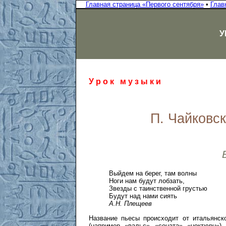
Главная страница «Первого сентября»
•
Глав
У
У р о к м у з ы к и
П. Чайковс
Выйдем на берег, там волны
Ноги нам будут лобзать,
Звезды с таинственной грустью
Будут над нами сиять
А.Н. Плещеев
Название пьесы происходит от итальянско
(например, «вальс», «соната», «ноктюрн»)