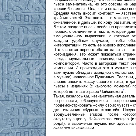
пьеса замечательна, но это совсем не ба
«песни без слов». Она, как и остальные пь
Средняя часть вносит контраст — явст­ве
крайних частей. Эта часть — в мажоре, ее
оживленное, и дальше, по ходу развития, м
В этом разделе пьесы особенно проявляютс
первых, с отличиями в тексте, который даю
эмоциональном выражении, с которым эт
каждым удобным случаем, чтобы обр
интерпретации, то есть ее живого исполнени
Что касается первого обстоятельства — от
нотоиздания, это может показаться странн
всегда музыкальные произведения печ
композитором. Часто в авторский текст ре
изменения. И происходит это в музыке в г
таки нужно обладать изрядной смелостью, 
в музыке) написанное Пушкиным, Толстым,
вправе вносить массу своего в текст, в да
пьесы в изданиях (с какого-то момента) по
1
которой нет в автографе Чайковского
.
Такая, казалось бы, незначительная детал
погрешности, обернувшиеся прегрешени
продемонстрировать «силу своих чувств» с
для излияния «бурных страстей». Преуве
воодушевленный эпизод, после которо
отсутствующее у Чайковского energico (
рода!), в выражение неуместной здесь на
оказался искаженным.