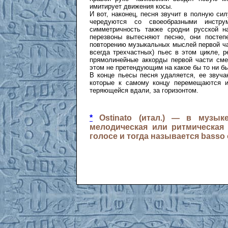
имитирует движения косы.
И вот, наконец, песня звучит в полную си
чередуются со своеобразными инстру
симметричность также сродни русской 
перезвоны вытесняют песню, они постепе
повторению музыкальных мыслей первой час
всегда трехчастных) пьес в этом цикле, 
прямолинейные аккорды первой части сме
этом не претендующим на какое бы то ни б
В конце пьесы песня удаляется, ее звуча
которые к самому концу перемещаются из
теряющейся вдали, за горизонтом.
*
Ostinato (итал.) — в музык
мелодическая или ритмическая 
голосе и тогда называется basso o