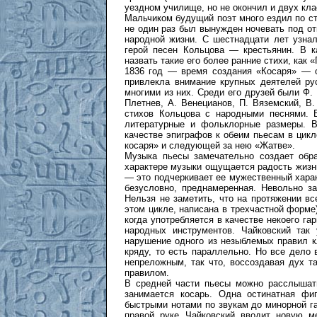
уездном училище, но не окончил и двух кла
Мальчиком будущий поэт много ездил по ст
не один раз был вынужден ночевать под о
народной жизни. С шестнадцати лет узнал
герой песен Кольцова — крестьянин. В к
назвать такие его более ранние стихи, как 
1836 год — время создания «Косаря» — о
привлекла внимание крупных деятелей ру
многими из них. Среди его друзей были Ф. 
Плетнев, А. Ве­нецианов, П. Вяземский, В
стихов Кольцова с народными песнями. 
литературные и фольклорные размеры. В 
качестве эпиграфов к обеим пьесам в цик
косаря» и следующей за нею «Жатве».
Музыка пьесы замечательно создает обра
характере музыки ощущается радость жизни
— это подчеркивает ее мужественный харак
безусловно, преднамеренная. Невольно з
Нельзя не заметить, что на протяжении вс
этом цикле, написана в трехчастной форме)
когда употребляется в качестве некоего гар
народных инструментов. Чайковский так
нарушение одного из незыблемых правил к
кряду, то есть параллельно. Но все дело 
непреложным, так что, воссоздавая дух т
правилом.
В средней части пьесы можно расслышать
занимается косарь. Одна остинатная фи
быстрыми нотами по звукам до минорной га
правой руке Чайковский вводит новую м