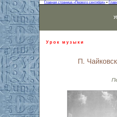
Главная страница «Первого сентября»
•
Глав
У
У р о к м у з ы к и
П. Чайковс
П