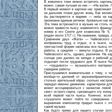
В живописи тоже можно встретить картин
может, самая лучшая из них — «На жатве. 
В первый момент в картине нас привлекает
на дальнем плане других жниц. Как велик
бы растворяется в мареве — неба на кар
пронизана единым ритмом, буквально как м
Эта тема встречается в музыке не столь ча
можно привести пьесу знаменитого франц
номер в его Сюите для клавесина № 6, 
(издан около 1717 г.). На названии, правда,
Сравнение двух «Жатв» — Чайковского 
изображены труд и отдых, и в пьесе, н
трехчастной форме написаны все пьесы это
работы, а средняя — минуты отдыха. В р
Чайковского есть, однако, различие. На к
солнце уже далеко на западе и рабочий 
отдыхает после трудового дня. В пьесе Ча
— «трудового» — музыкального материал
середине работы.
Прислушаемся внимательнее к тому, о че
вообще-то далекий от звукоизобразител
столько зрительный образ, сколько настро
передал именно движение, характерное для 
может ассоциироваться с захватом левой
свист острого серпа, срезающего эту копну
всей первой части пьесы. Конечно, если
слушателя может пойти по совершенно и
выражение композитор придал пьесе с эт
самой музыке.
Как будто прямо для нашего случая (хот