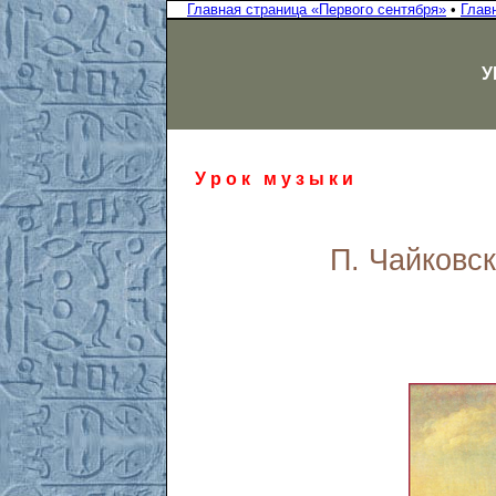
Главная страница «Первого сентября»
•
Глав
У
У р о к м у з ы к и
П. Чайковс