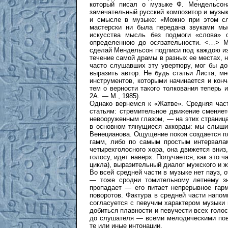
который писал о музыке Ф. Мендельсон
замечательный русский композитор и музык
и смысле в музыке: «Можно при этом слу
мастерски ни была передана звуками мыс
искусства мысль без подмоги «слова» 
определенною до осязательности. <…> М
сделай Мендельсон подписи под каждою из 
течение самой драмы в разных ее местах, н
часто слушавших эту увертюру, мог бы дог
выразить автор. Не будь статьи Листа, м
инструментов, которыми начинается и кон
тем о верности такого толкования теперь 
2А. — М., 1985).
Однако вернемся к «Жатве». Средняя част
статьям: стремительное движение сменяет
невооруженным глазом, — на этих страницах
в основном тянущиеся аккорды: мы слышим
Венецианова. Ощущение покоя создается п
гамм, либо по самым простым интервалам
четырехголосного хора, она движется вниз
голосу, идет наверх. Получается, как это ч
цикла), выразительный диалог мужского и ж
Во всей средней части в музыке нет пауз,
— тоже сродни томительному летнему зн
пропадает — его питает непрерывное гар
поворотов. Фактура в средней части напом
согласуется с певучим характером музыки
добиться плавности и певучести всех голос
до слушателя — всеми мелодическими пов
те или иные интонации.