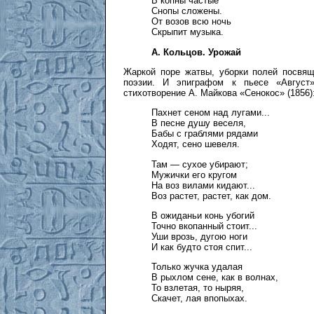
В копны частые
Снопы сложены.
От возов всю ночь
Скрыпит музыка.
А. Кольцов. Урожай
Жаркой поре жатвы, уборки полей посвящ
поэзии. И эпиграфом к пьесе «Август
стихотворение А. Майкова «Сенокос» (1856)
Пахнет сеном над лугами...
В песне душу веселя,
Бабы с граблями рядами
Ходят, сено шевеля.
Там — сухое убирают;
Мужички его кругом
На воз вилами кидают...
Воз растет, растет, как дом.
В ожиданьи конь убогий
Точно вкопанный стоит...
Уши врозь, дугою ноги
И как будто стоя спит...
Только жучка удалая
В рыхлом сене, как в волнах,
То взлетая, то ныряя,
Скачет, лая впопыхах.