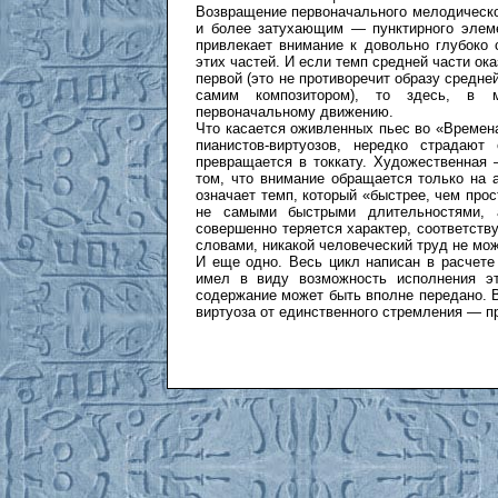
Возвращение первоначального мелодическо
и более затухающим — пунктирного элеме
привлекает внимание к довольно глубоко
этих частей. И если темп средней части ок
первой (это не противоречит образу средне
самим композитором), то здесь, в м
первоначальному движению.
Что касается оживленных пьес во «Временах
пианистов-виртуозов, нередко страдают
превращается в токкату. Художественная
том, что внимание обращается только на а
означает темп, который «быстрее, чем прост
не самыми быстрыми длительностями, 
совершенно теряется характер, соответств
словами, никакой человеческий труд не мож
И еще одно. Весь цикл написан в расчете 
имел в виду возможность исполнения э
содержание может быть вполне передано. 
виртуоза от единственного стремления — п