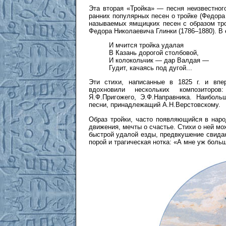
Эта вторая «Тройка» — песня неизвестног
ранних популярных песен о тройке (Федора 
называемых ямщицких песен с образом тро
Федора Николаевича Глинки (1786–1880). В 
И мчится тройка удалая
В Казань дорогой столбовой,
И колокольчик — дар Валдая —
Гудит, качаясь под дугой...
Эти стихи, написанные в 1825 г. и впе
вдохновили нескольких композиторов:
Я.Ф.Пригожего, Э.Ф.Направника. Наиболь
песни, принадлежащий А.Н.Верстовскому.
Образ тройки, часто появляющийся в наро
движения, мечты о счастье. Стихи о ней мо
быстрой удалой езды, предвкушение свидани
порой и трагическая нотка: «А мне уж боль