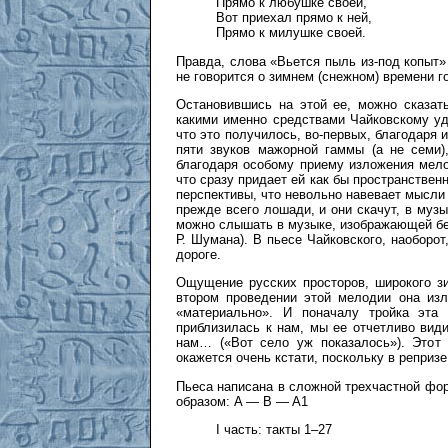
Прямо к любушке своей,
Вот приехал прямо к ней,
Прямо к милушке своей.
Правда, слова «Вьется пыль из-под копыт» 
не говорится о зимнем (снежном) времени г
Остановившись на этой ее, можно сказать
какими именно средствами Чайковскому уд
что это получилось, во-первых, благодаря 
пяти звуков мажорной гаммы (а не семи)
благодаря особому приему изложения мелод
что сразу придает ей как бы пространствен
перспективы, что невольно навевает мысли 
прежде всего лошади, и они скачут, в музы
можно слышать в музыке, изображающей бе
Р. Шумана). В пьесе Чайковского, наоборо
дороге.
Ощущение русских просторов, широкого зи
втором проведении этой мелодии она изл
«материально». И поначалу тройка эта
приблизилась к нам, мы ее отчетливо видим
нам… («Вот село уж показалось»). Этот 
окажется очень кстати, поскольку в реприз
Пьеса написана в сложной трехчастной ф
образом: A — B — A1
I часть: такты 1–27