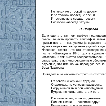
Не гляди же с тоской на дорогу
И за тройкой вослед не спеши
И тоскливую в сердце тревогу
Поскорей навсегда затуши.
Н. Некрасов
Если сделать так, как требует последова
пьесы, то есть прочесть эпиграф и затем
призыв поэта — заглушили (в варианте Ча
музыка выражает настроение удалой езды 
Наверное, оттого, что это стихотворение
после публикации в 1846 году в журнале 
читателей и так быстро распространилось, 
свидетельствуют многочисленные сборники 
случайно, что именно как народную песню 
Вера Павловна.
Приведем еще несколько строф из стихотво
От работы и черной и трудной
Отцветешь, не успевши расцвесть,
Погрузишься ты в сон непробудный,
Будешь нянчить, работать и есть.
И в лице твоем, полном движенья,
Полном жизни, — появится вдруг
Выраженье тупого терпенья