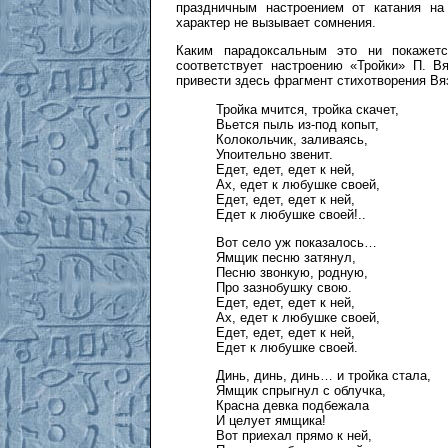
праздничным настроением от катания на 
характер не вызывает сомнения.
Каким парадоксальным это ни покажетс
соответствует настроению «Тройки» П. В
привести здесь фрагмент стихотворения Вя
Тройка мчится, тройка скачет,
Вьется пыль из-под копыт,
Колокольчик, заливаясь,
Упоительно звенит.
Едет, едет, едет к ней,
Ах, едет к любушке своей,
Едет, едет, едет к ней,
Едет к любушке своей!..
Вот село уж показалось…
Ямщик песню затянул,
Песню звонкую, родную,
Про зазнобушку свою.
Едет, едет, едет к ней,
Ах, едет к любушке своей,
Едет, едет, едет к ней,
Едет к любушке своей.
Динь, динь, динь… и тройка стала,
Ямщик спрыгнул с облучка,
Красна девка подбежала
И целует ямщика!
Вот приехал прямо к ней,