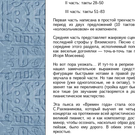
II часть: такты 28–50
III часть: такты 51–83
Первая часть написана в простой трехчаст
период из двух предложений (10 тактов
«колокольчиковом» ее компоненте.
Средняя часть представляет жанровую сценк
последней строфы у Вяземского. Песню с
середине этого раздела, исполняемый поп
как веселые догонялки — точь-в-точь так
Игоря Моисеева).
Но вот пора уезжать… И тут-то в репризе
нашел замечательное выражение средст
фигурации быстрыми нотами в правой ру
звучала в первой части. Но там песня при
короче (уже одноголосные, не в октаву), 
звенят так же переливчато (тройка едет бы
все тише (их звучание растворяется в
pi
пианистическое мастерство.
Эта пьеса из «Времен года» стала особ
С.Рахманинова, который выучил ее четы
концертах на протяжении всей артистическо
великий пианист, но и как композитор: д
минор, чтобы осознать, насколько образ дор
пейзаж, было ему дорого. В обеих этих 
яркостью.