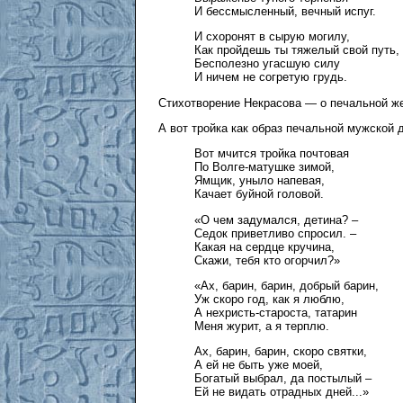
И бессмысленный, вечный испуг.
И схоронят в сырую могилу,
Как пройдешь ты тяжелый свой путь,
Бесполезно угасшую силу
И ничем не согретую грудь.
Стихотворение Некрасова — о печальной ж
А вот тройка как образ печальной мужской
Вот мчится тройка почтовая
По Волге-матушке зимой,
Ямщик, уныло напевая,
Качает буйной головой.
«О чем задумался, детина? –
Седок приветливо спросил. –
Какая на сердце кручина,
Скажи, тебя кто огорчил?»
«Ах, барин, барин, добрый барин,
Уж скоро год, как я люблю,
А нехристь-староста, татарин
Меня журит, а я терплю.
Ах, барин, барин, скоро святки,
А ей не быть уже моей,
Богатый выбрал, да постылый –
Ей не видать отрадных дней...»