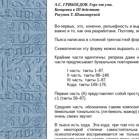
А.С. ГРИБОЕДОВ. Горе от ума.
Концовка к III действию
Рисунок Т. Шишмаревой
Во-первых, это, конечно, рельефность и вы
важно и то, как она разработана. Поэтому,
Пьеса написана в сложной трехчастной фор
Схематически эту форму можно выразить 
Крайние части идентичны; реприза даже 
части предписывает буквальное повторение
I часть: такты 1–87.
II часть: такты 88–148.
III часть: такты 1–87.
Кода: такты 149–176.
Первая часть (A) представляет собой прост
c1 (такты 56–87).
Средняя часть обозначена самим компози
бемольная тональность (ля-бемоль мажор) в
очень свежо звучит.
В пьесе есть кода. Эта кода, при том что
до некоторой степени самостоятельна
психологически воспринимается не тольк
уходящим годом в целом, своего рода «сл