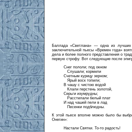
Баллада «Светлана» — одна из лучших 
заключительной пьесы «Времен года» взят
дела и более полного представления о трад
первую строфу. Вот следующие после эпиг
Снег пололи; под окном
///
Слушали; кормили
Счетным курицу зерном;
///
Ярый воск топили;
В чашу с чистою водой
///
Клали перстень золотой,
Серьги изумрудны;
///
Расстилали белый плат
И над чашей пели в лад
///
Песенки подблюдны.
К этой пьесе вполне можно было бы выбр
Онегин»:
Настали Святки. То-то радость!