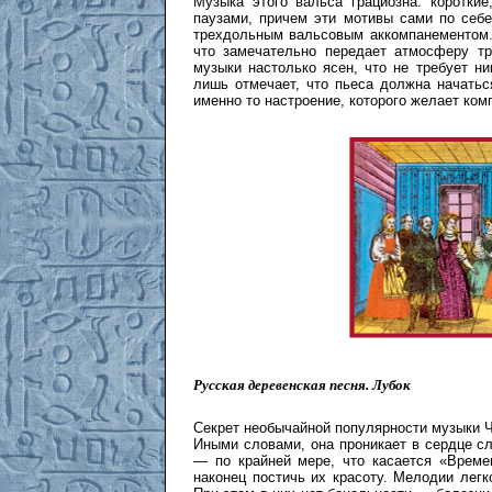
Музыка этого вальса грациозна: коротки
паузами, причем эти мотивы сами по себ
трехдольным вальсовым аккомпанементом. 
что замечательно передает атмосферу тр
музыки настолько ясен, что не требует н
лишь отмечает, что пьеса должна начаться
именно то настроение, которого желает ком
Русская деревенская песня.
Лубок
Секрет необычайной популярности музыки Ча
Иными словами, она проникает в сердце с
— по крайней мере, что касается «Време
наконец постичь их красоту. Мелодии легк