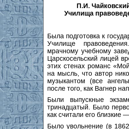
П.И. Чайковски
Училища правоведе
Была подготовка к госуда
Училище правоведени
мрачному учебному зав
Царскосельский лицей в
этих стенах романс «Мо
на мысль, что автор ник
музыкантом (все ангел
после того, как Вагнер на
Были выпускные экза
тринадцатый. Было перво
как считали его близкие —
Было увольнение (в 1862