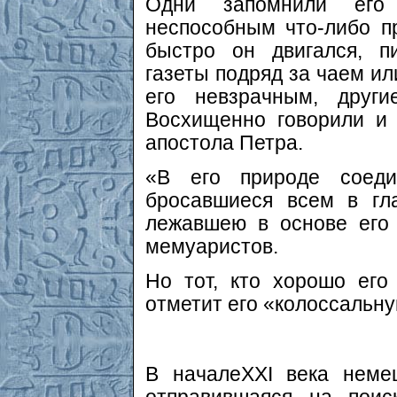
Одни запомнили его
неспособным что-либо пр
быстро он двигался, п
газеты подряд за чаем ил
его невзрачным, друг
Восхищенно говорили и 
апостола Петра.
«В его природе соеди
бросавшиеся всем в гл
лежавшею в основе его
мемуаристов.
Но тот, кто хорошо его
отметит его «колоссальн
В началеXXI века неме