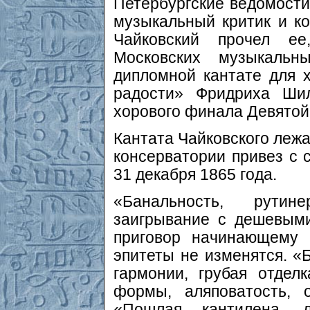
Петербургские ведомости
музыкальный критик и к
Чайковский прочел ее
Московских музыкаль
дипломной кантате для 
радости» Фридриха Шил
хорового финала Девятой
Кантата Чайковского лежа
консерватории привез с 
31 декабря 1865 года.
«Банальность, рутин
заигрывание с дешевым
приговор начинающему 
эпитеты не изменятся. 
гармонии, грубая отделк
формы, аляповатость, 
«Пошлая кантилена, л