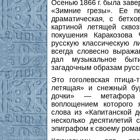
Осенью 1866 г. была заве
«Зимние грезы». Ее п
драматическая, с бетх
картиной летящей скво
покушения Каракозова
русскую классическую л
всегда словесно выраж
дал музыкальное бы
загадочным образам русс
Это гоголевская птица
летящая» и снежный бу
дочки» — метафора 
воплощением которого 
слова из «Капитанской 
несколько десятилетий 
эпиграфом к своему роман