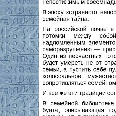
непостижимым восемнадц
В эпоху «странного, непо
семейная тайна.
На российской почве в
потомки между собо
надломленным элементом
саморазрушению — прист
Один из несчастных пот
будет умереть не от отр
семьи, а пустить себе пу
колоссальное мужеств
сопротивляться семейному
И все же эти традиции со
В семейной библиотеке
бунте, описывающая по