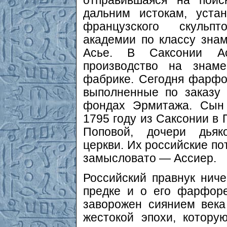
отправившаяся на пои
дальним истокам, уста
французского скульпт
академии по классу зна
Асье. В Саксонии Ас
производство на знам
фабрике. Сегодня фарфо
выполненные по заказу 
фондах Эрмитажа. Сын 
1795 году из Саксонии в 
Поповой, дочери дьяко
церкви. Их российские п
замысловато — Ассиер.
Российский правнук нич
предке и о его фарфор
заворожен сиянием век
жестокой эпохи, котору