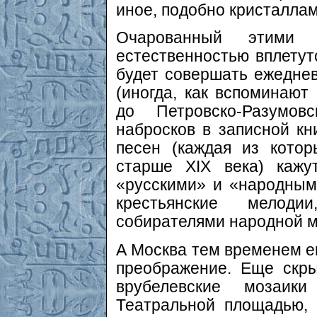
иное, подобно кристаллам
Очарованный этими 
естественностью вплетутс
будет совершать ежедне
(иногда, как вспоминают
до Петровско-Разумов
набросков в записной кн
песен (каждая из кото
старше XIX века) кажу
«русскими» и «народным
крестьянские мелод
собирателями народной м
А Москва тем временем ещ
преображение. Еще скр
врубелевские мозаи
Театральной площадью,