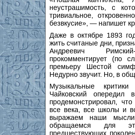
неустрашимость, с кот
тривиальное, откровенн
безвкусие», — напишет кр
Даже в октябре 1893 год
жить считаные дни, приз
Андреевич Римский-
прокомментирует (по с
премьеру Шестой симфо
Недурно звучит. Но, в общ
Музыкальные критики
Чайковский опередил 
продемонстрировал, что
все века, все школы и 
выражаем наши мысли 
обращаемся для эт
предшествующих поколен