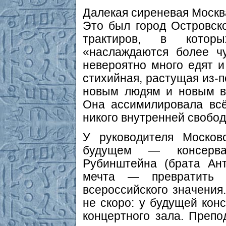
Далекая сиреневая Москв
Это был город Островско
трактиров, в котор
«наслаждаются более чу
невероятно много едят 
стихийная, растущая из-п
новым людям и новым ве
Она ассимилировала вс
никого внутренней свобод
У руководителя Москов
будущем — консерват
Рубинштейна (брата Ан
мечта — превратить 
всероссийского значения.
не скоро: у будущей кон
концертного зала. Препо