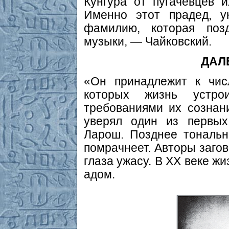
Кунгура от пугачевцев 
Именно этот прадед, у
фамилию, которая поз
музыки, — Чайковский.
ДАЛ
«Он принадлежит к чис
которых жизнь устр
требованиями их сознан
уверял один из первых
Ларош. Позднее тональн
помрачнеет. Авторы загов
глаза ужасу. В ХХ веке ж
адом.