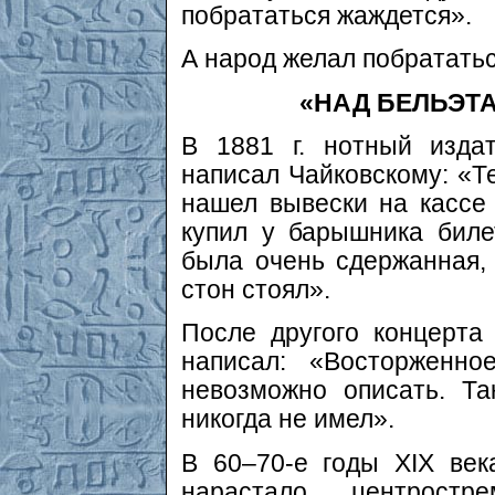
побрататься жаждется».
А народ желал побратать
«НАД БЕЛЬЭТ
В 1881 г. нотный изда
написал Чайковскому: «Т
нашел вывески на кассе
купил у барышника биле
была очень сдержанная,
стон стоял».
После другого концерта
написал: «Восторженно
невозможно описать. Т
никогда не имел».
В 60–70-е годы XIX ве
нарастало центростр