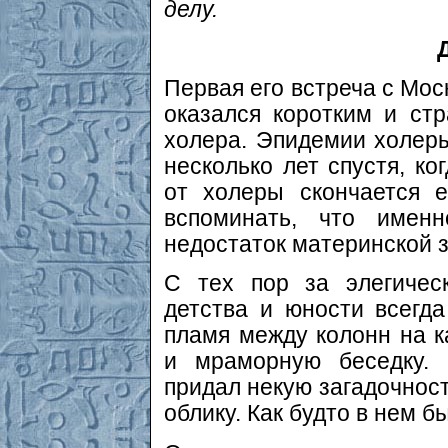
делу.
Первая его встреча с Мос
оказался коротким и ст
холера. Эпидемии холеры 
несколько лет спустя, ко
от холеры скончается 
вспоминать, что имен
недостаток материнской 
С тех пор за элегичес
детства и юности всегд
пламя между колонн на к
и мраморную беседку. 
придал некую загадочност
облику. Как будто в нем б