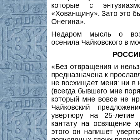
которые с энтузиаз
«Хованщину». Зато это б
Онегина».
Недаром мысль о воз
осенила Чайковского в мо
РОССИ
«Без отвращения и нельз
предназначена к прославл
не восхищает меня: ни в
(всегда бывшего мне поря
который мне вовсе не н
Чайковский предложен
увертюру на 25-летие 
кантату на освящение х
этого он напишет уверт
популярных своих произв