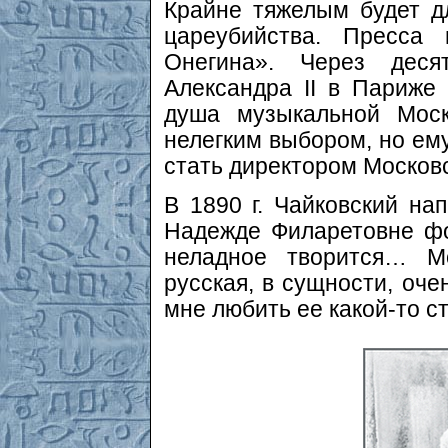
Крайне тяжелым будет д
цареубийства. Пресса 
Онегина». Через дес
Александра II в Париже
душа музыкальной Моск
нелегким выбором, но ем
стать директором Москов
В 1890 г. Чайковский на
Надежде Филаретовне фо
неладное творится… М
русская, в сущности, оче
мне любить ее какой-то с