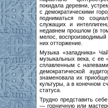
покидала деревни, устре
с демократическими гор
подниматься по социал
служащих и интеллиген
недавнем прошлом (в том
мелос, воспроизводимый 
них отторжение.
Музыка «западника» Чай
музыкальных века, с ее 
сплавленным с напевами
демократической аудит
знаменовала их приобще
культуры, а в конечном 
статуса.
Трудно представить себ
— горничную или мастер