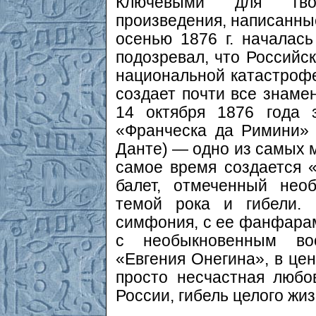
Ключевыми для твор
произведения, написанные
осенью 1876 г. началась
подозревал, что Российс
национальной катастрофе
создает почти все знаме
14 октября 1876 года 
«Франческа да Римини» 
Данте) — одно из самых м
самое время создается 
балет, отмеченный нео
темой рока и гибели. 
симфония, с ее фанфарами
с необыкновенным во
«Евгения Онегина», в цен
просто несчастная любо
России, гибель целого жи