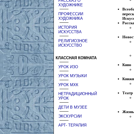
РАССКАЗ О
ХУДОЖНИКЕ
Всеобщ
перес
ПРОФЕССИИ
Искусс
ХУДОЖНИКА
Расск
ИСТОРИЯ
ИСКУССТВА
Новос
РЕЛИГИОЗНОЕ
ИСКУССТВО
КЛАССНАЯ КОМНАТА
Кино
УРОК ИЗО
УРОК МУЗЫКИ
Книжн
УРОК МХК
Театр
НЕТРАДИЦИОННЫЙ
УРОК
ДЕТИ В МУЗЕЕ
Жизнь
ЭКСКУРСИИ
АРТ- ТЕРАПИЯ