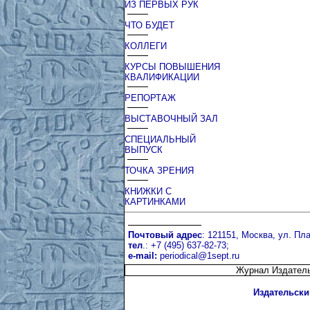
ИЗ ПЕРВЫХ РУК
ЧТО БУДЕТ
КОЛЛЕГИ
КУРСЫ ПОВЫШЕНИЯ
КВАЛИФИКАЦИИ
РЕПОРТАЖ
ВЫСТАВОЧНЫЙ ЗАЛ
СПЕЦИАЛЬНЫЙ
ВЫПУСК
ТОЧКА ЗРЕНИЯ
КНИЖКИ С
КАРТИНКАМИ
Почтовый адрес
: 121151, Москва, ул. Пла
тел
.: +7 (495) 637-82-73;
e-mail:
periodical@1sept.ru
Журнал Издатель
Издательски