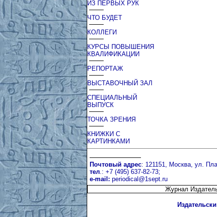
ИЗ ПЕРВЫХ РУК
ЧТО БУДЕТ
КОЛЛЕГИ
КУРСЫ ПОВЫШЕНИЯ
КВАЛИФИКАЦИИ
РЕПОРТАЖ
ВЫСТАВОЧНЫЙ ЗАЛ
СПЕЦИАЛЬНЫЙ
ВЫПУСК
ТОЧКА ЗРЕНИЯ
КНИЖКИ С
КАРТИНКАМИ
Почтовый адрес
: 121151, Москва, ул. Пла
тел
.: +7 (495) 637-82-73;
e-mail:
periodical@1sept.ru
Журнал Издатель
Издательски