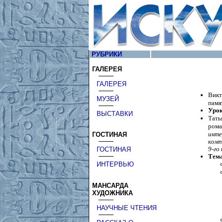
РУБРИКИ
ГАЛЕРЕЯ
ГАЛЕРЕЯ
Вик
МУЗЕЙ
памя
Уро
ВЫСТАВКИ
Тать
рома
инте
ГОСТИНАЯ
комп
9-го
ГОСТИНАЯ
Тема
ИНТЕРВЬЮ
МАНСАРДА
ХУДОЖНИКА
НАУЧНЫЕ ЧТЕНИЯ