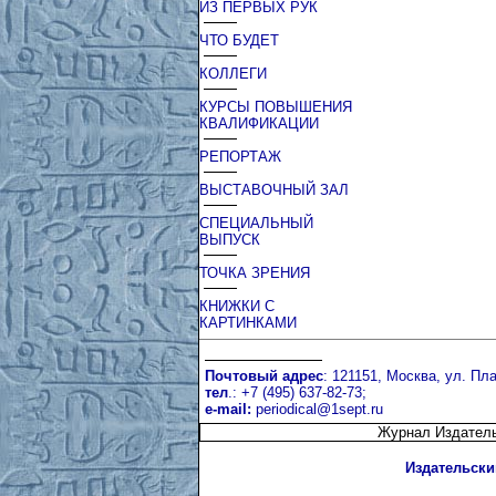
ИЗ ПЕРВЫХ РУК
ЧТО БУДЕТ
КОЛЛЕГИ
КУРСЫ ПОВЫШЕНИЯ
КВАЛИФИКАЦИИ
РЕПОРТАЖ
ВЫСТАВОЧНЫЙ ЗАЛ
СПЕЦИАЛЬНЫЙ
ВЫПУСК
ТОЧКА ЗРЕНИЯ
КНИЖКИ С
КАРТИНКАМИ
Почтовый адрес
: 121151, Москва, ул. Пла
тел
.: +7 (495) 637-82-73;
e-mail:
periodical@1sept.ru
Журнал Издатель
Издательски