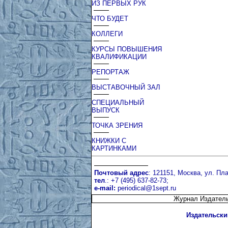
ИЗ ПЕРВЫХ РУК
ЧТО БУДЕТ
КОЛЛЕГИ
КУРСЫ ПОВЫШЕНИЯ
КВАЛИФИКАЦИИ
РЕПОРТАЖ
ВЫСТАВОЧНЫЙ ЗАЛ
СПЕЦИАЛЬНЫЙ
ВЫПУСК
ТОЧКА ЗРЕНИЯ
КНИЖКИ С
КАРТИНКАМИ
Почтовый адрес
: 121151, Москва, ул. Пла
тел
.: +7 (495) 637-82-73;
e-mail:
periodical@1sept.ru
Журнал Издатель
Издательски