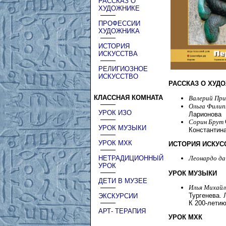
РАССКАЗ О
ХУДОЖНИКЕ
ПРОФЕССИИ
ХУДОЖНИКА
ИСТОРИЯ
ИСКУССТВА
РЕЛИГИОЗНОЕ
ИСКУССТВО
РАССКАЗ О ХУД
КЛАССНАЯ КОМНАТА
Валерий Пр
Ольга Фили
УРОК ИЗО
Ларионова
Сорин Брут
УРОК МУЗЫКИ
Константина
УРОК МХК
ИСТОРИЯ ИСКУС
НЕТРАДИЦИОННЫЙ
Леонардо да
УРОК
УРОК МУЗЫКИ
ДЕТИ В МУЗЕЕ
Илья Михай
Тургенева. 
ЭКСКУРСИИ
К 200-летию
АРТ- ТЕРАПИЯ
УРОК МХК