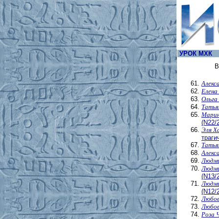
УРОК МХК
В
Алекс
Елена
Ольга
Татья
Марин
(N22/
Эля Х
траги
Татья
Алекс
Людми
Людми
(N13/
Людми
(N12/
Любов
Любов
Роза 