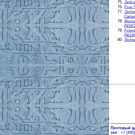
Любов
Роза 
Людми
Сальв
Мария
(N16/
Редак
(№14)
Людми
Почтовый а
тел
.: +7 (495