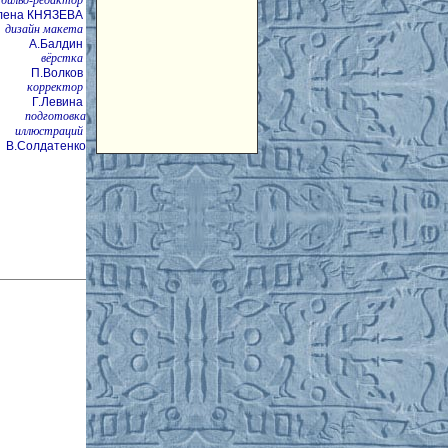
лена КНЯЗЕВА
дизайн макета
А.Балдин
вёрстка
П.Волков
корректор
Г.Левина
подготовка
иллюстраций
В.Солдатенко