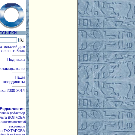
ССЫЛКИ
ательский дом
вое сентября»
Подписка
кламодателю
Наши
координаты
вка
2000-2014
Редколлегия
лавный редактор
льга ВОЛКОВА
ответственный
секретарь
ра ТАХТАРОВА
бильд-редактор