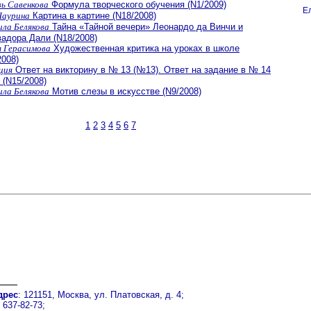
ь Савенкова
Формула творческого обучения (N1/2009)
Е
Чаурина
Картина в картине (N18/2008)
ла Белякова
Тайна «Тайной вечери» Леонардо да Винчи и
адора Дали (N18/2008)
 Герасимова
Художественная критика на уроках в школе
2008)
ция
Ответ на викторину в № 13 (№13). Ответ на задание в № 14
 (N15/2008)
ла Белякова
Мотив слезы в искусстве (N9/2008)
1
2
3
4
5
6
7
дрес
: 121151, Москва, ул. Платовская, д. 4;
) 637-82-73;