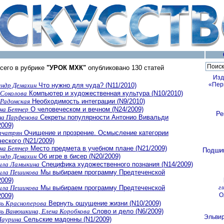
сего в рубрике
"УРОК МХК"
опубликовано 130 статей
Изд
«Пер
андр Демахин
Что нужно для чуда? (N11/2010)
 Соколова
Компьютер и художественная культура (N10/2010)
 Радомская
Необходимость интеграции (N9/2010)
на Бетчер
О человеческом и вечном (N24/2009)
Ре
а Парфенова
Секреты популярности Антонио Вивальди
2009)
ачатрян
Очищение и прозрение. Осмысление категории
ческого (N21/2009)
на Бетчер
Место предмета в учебном плане (N21/2009)
Подши
андр Демахин
Об игре в бисер (N20/2009)
ла Ламыкина
Специфика художественного познания (N14/2009)
ла Пешикова
Мы выбираем программу Предтеченской
2009)
г
ла Пешикова
Мы выбираем программу Предтеченской
О
2009)
ь Красноперова
Вернуть ощущение жизни (N10/2009)
ь Ванюшкина, Елена Коробкова
Cлово и дело (N6/2009)
Эльви
Чаурина
Сельские мадонны (N1/2009)