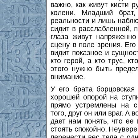
важно, как живут кисти р
колени. Младший брат
реальности и лишь наблю
сидит в расслабленной, п
глаза живут напряженно
сцену в поле зрения. Его
видит показное и сущност
кто герой, а кто трус, к
этого нужно быть преде
внимание.
У его брата борцовская
хорошей опорой на ступн
прямо устремлены на с
того, друг он или враг. А
дает нам понять, что ее 
стоять спокойно. Неувере
перенести вес тела с одн