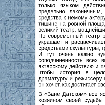
только языком действ
предельно лаконичным,
средства к немому актер
тишине на ровной площадк
великий театр, мощнейши
Но современный театр р
украшает и расцвечивае
средствами скульптуры, г
И тут очень важно чув
соподчиненность всех в
актерскому действию и п
чтобы история в цел
драматургу и режиссеру п
он хочет, как достигает св
В «Ване Датском» все яс
хозяином своей судьбы