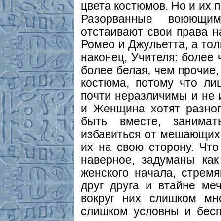
цвета костюмов. Но и их 
Разорванные воюющи
отстаивают свои права н
Ромео и Джульетта, а тол
наконец, Учителя: более
более белая, чем прочие
костюма, потому что ли
почти неразличимы и не 
и Женщина хотят разног
быть вместе, занимат
избавиться от мешающих
их на свою сторону. Что
наверное, задуманы ка
женского начала, стрем
друг друга и втайне м
вокруг них слишком мн
слишком условны и бес