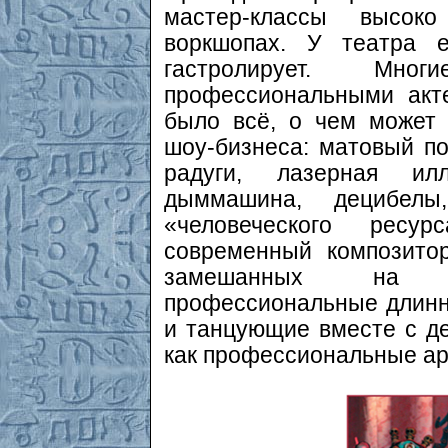
мастер-классы высок
воркшопах. У театра е
гастролирует. Мног
профессиональными акт
было всё, о чем может 
шоу-бизнеса: матовый п
радуги, лазерная ил
дыммашина, децибел
«человеческого рес
современный композитор
замешанных на се
профессиональные длинн
и танцующие вместе с д
как профессиональные ар