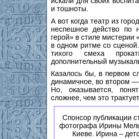
искали для своих воспита
и тошноты.
А вот когда театр из гор
неспешное действо по 
герой» в стиле мистерии 
в одном ритме со сценой
тихого смеха прока
дополнительный музыкаль
Казалось бы, в первом с
динамичное, во втором — 
Но, оказывается, поня
сложнее, чем это трактуе
Спонсор публикации с
фотографа Ирины Мельн
Киеве. Ирина – дет