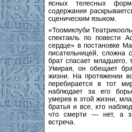
ясных телесных форм
содержания раскрываетс
сценическим языком.
«Тоомиклуби Театрикооль
спектакль по повести А
сердце» в постановке Ма
писательницей, сложна 
брат спасает младшего, т
Умирая, он обещает бра
жизни. На протяжении в
перебирается в тот мир
наблюдает за его борь
умерев в этой жизни, мла
братья и все, кто наблюд
что смерти — нет, а з
встреча.