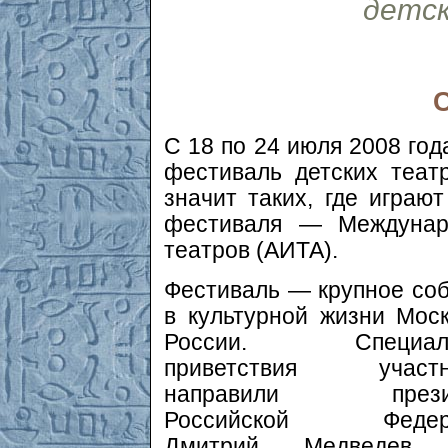
детс
С 18 по 24 июля 2008 го
фестиваль детских теат
значит таких, где играю
фестиваля — Междунаро
театров (АИТА).
Фестиваль — крупное со
в культурной жизни Мос
России. Специал
приветствия участн
направили прези
Российской Федер
Дмитрий Медведев,