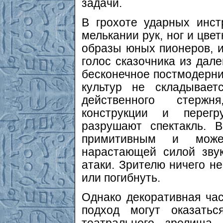
задачи.
В грохоте ударных инст
мелькании рук, ног и цве
образы юных пионеров, 
голос сказочника из дале
бесконечное постмодерни
культур не складывает
действенного стержн
конструкции и перегр
разрушают спектакль. 
примитивным и може
нарастающей силой звук
атаки. Зрителю ничего не
или погибнуть.
Однако декоративная час
подход могут оказать