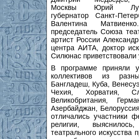
Москвы Юрий Луж
губернатор Санкт-Петер
Валентина Матвиенк
председатель Союза теа
артист России Александр
центра АИТА, доктор ис
Силюнас приветствовали 
В программе приняли у
коллективов из разн
Бангладеш, Куба, Венесуэ
Чехия, Хорватия, Сл
Великобритания, Герма
Азербайджан, Белоруссия
отличались участники ф
религии, выяснилос
театрального искусства п