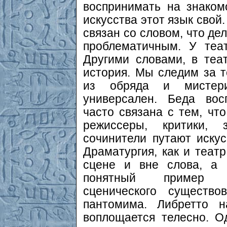
воспринимать на знаком
искусства этот язык свой
связан со словом, что д
проблематичным. У теа
Другими словами, в теа
история. Мы следим за т
из обряда и мистери
универсален. Беда вос
часто связана с тем, чт
режиссеры, критики,
сочинители путают искус
Драматургия, как и теат
сцене и вне слова, а 
понятный пример со
сценического существ
пантомима. Либретто н
воплощается телесно. О