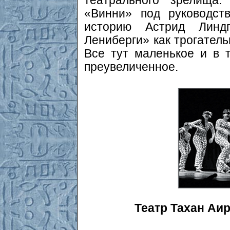
театрального зрелища.
«Винни» под руководст
историю Астрид Линд
Лениберги» как трогатель
Все тут маленькое и в 
преувеличенное.
Театр Тахан Аир