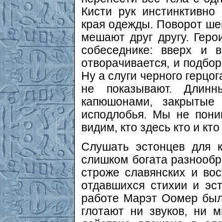
Кисти рук инстинктивно 
края одежды. Поворот шеи
мешают друг другу. Геро
собеседнике: вверх и 
отворачивается, и подбор
Ну а слуги черного герцога
не показывают. Длин
капюшонами, закрытые 
исподлобья. Мы не пони
видим, кто здесь кто и кто
Слушать эстонцев для к
слишком богата разнообр
строже славянских и вос
отдавшихся стихии и эст
работе Марэт Оомер был
глотают ни звуков, ни м