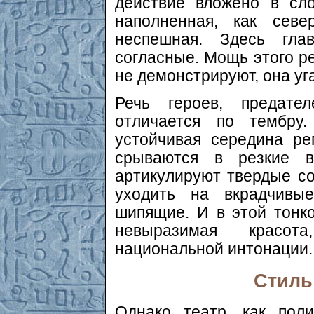
действие вложено в сло
наполненная, как сев
неспешная. Здесь гл
согласные. Мощь этого ре
не демонстрируют, она уг
Речь героев, предате
отличается по тембру
устойчивая середина ре
срываются в резкие в
артикулируют твердые со
уходить на вкрадчивы
шипящие. И в этой тонко
невыразимая красот
национальной интонации.
Стиль
Однако театр, как поли