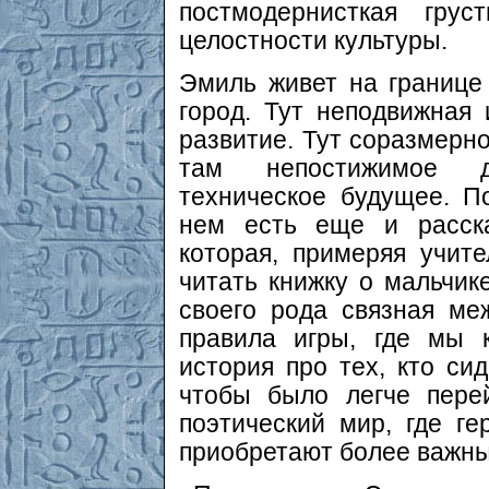
постмодернисткая грус
целостности культуры.
Эмиль живет на границе
город. Тут неподвижная
развитие. Тут соразмерн
там непостижимое д
техническое будущее. П
нем есть еще и расска
которая, примеряя учите
читать книжку о мальчик
своего рода связная ме
правила игры, где мы 
история про тех, кто сид
чтобы было легче пере
поэтический мир, где ге
приобретают более важн