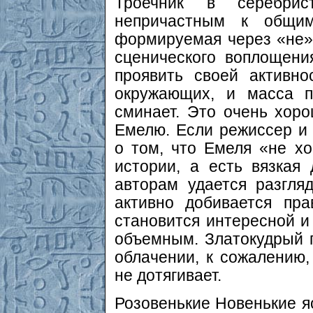
Троечник в серебрис
непричастным к общим
формируемая через «не»,
сценического воплощени
проявить своей активн
окружающих, и масса п
сминает. Это очень хоро
Емелю. Если режиссер и
о том, что Емеля «не хо
истории, а есть вязкая 
авторам удается разгля
активно добивается пр
становится интересной и
объемным. Златокудрый 
облачении, к сожалению,
не дотягивает.
Розовенькие Новенькие я