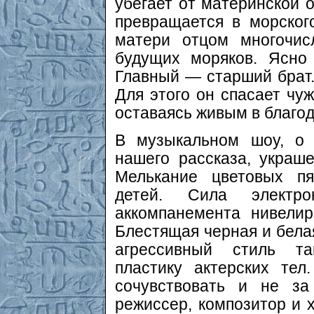
убегает от материнской о
превращается в морског
матери отцом многочис
будущих моряков. Ясно
Главный — старший брат.
Для этого он спасает чу
оставаясь живым в благод
В музыкальном шоу, о 
нашего рассказа, украш
Мелькание цветовых п
детей. Сила электро
аккомпанемента нивелир
Блестящая черная и бела
агрессивный стиль та
пластику актерских те
сочувствовать и не за
режиссер, композитор и х