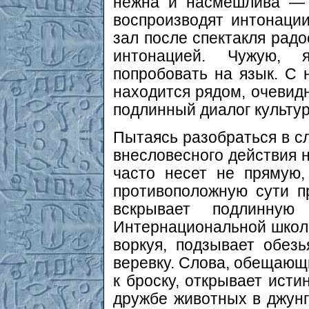
нежна и насмешлива — 
воспроизводят интонации
зал после спектакля радо
интонацией. Чужую, 
попробовать на язык. С н
находится рядом, очевидн
подлинный диалог культур
Пытаясь разобраться в с
внесловесного действия н
часто несет не прямую
противоположную сути п
вскрывает подлинную
Интернациональной школы
воркуя, подзывает обезь
веревку. Слова, обещающи
к броску, открывает исти
дружбе животных в джунг