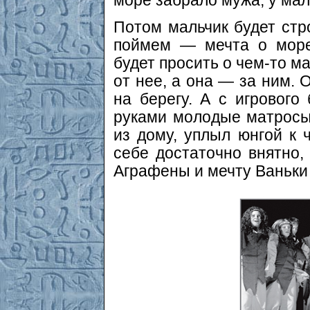
море забрало мужа, у ма
Потом мальчик будет стр
поймем — мечта о море
будет просить о чем-то ма
от нее, а она — за ним. 
на берегу. А с игрового
руками молодые матросы
из дому, уплыл юнгой к 
себе достаточно внятно,
Аграфены и мечту Ваньки 