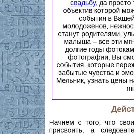
свадьбу
, да прост
объектив которой мо
события в Вашей
молодоженов, нежност
станут родителями, ул
малыша – все эти мг
долгие годы фотокам
фотографии, Вы смо
события, которые переж
забытые чувства и эм
Мельник, узнать цены н
mi
Дейс
Начнем с того, что сво
присвоить, а следоват