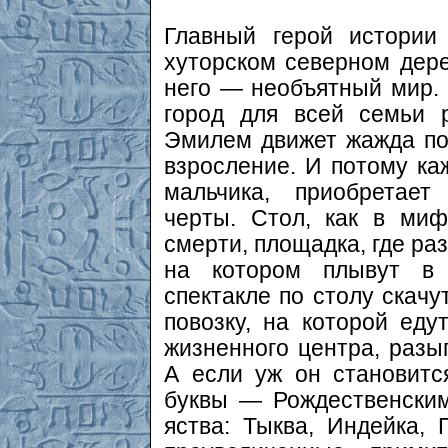
Главный герой истори
хуторском северном дере
него — необъятный мир.
город для всей семьи 
Эмилем движет жажда по
взросление. И потому ка
мальчика, приобретае
черты. Стол, как в ми
смерти, площадка, где ра
на котором плывут в 
спектакле по столу скачу
повозку, на которой едут
жизненного центра, разы
А если уж он становитс
буквы — Рождественским
яства: Тыква, Индейка, 