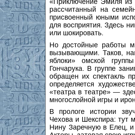
«Приключение Эмиля из 
рассчитанный на семей
присвоенный юными испо
для восприятия. Здесь ни
или шокировать.
Но достойные работы м
вызывающими. Таков, на
яблоки» омской группы
Гончарука. В группе зан
обращен их спектакль пр
определяется художеств
«театра в театре» — зде
многослойной игры и ирон
В прологе истории зву
Чехова и Шекспира: тут 
Нину Заречную в Елец, и