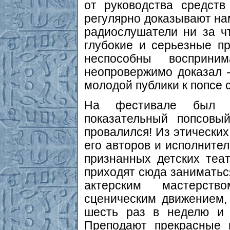
от руководства средст
регулярно доказывают на
радиослушатели ни за ч
глубокие и серьезные пр
неспособны восприни
неопровержимо доказал 
молодой публики к попсе 
На фестивале был п
показательный попсовы
провалился! Из этически
его авторов и исполнител
признанных детских теа
приходят сюда заниматьс
актерским мастерство
сценическим движением,
шесть раз в неделю и 
Преподают прекрасные 