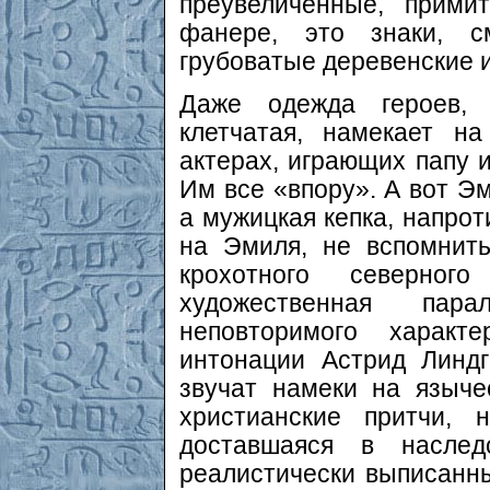
преувеличенные, прими
фанере, это знаки, 
грубоватые деревенские 
Даже одежда героев, т
клетчатая, намекает н
актерах, играющих папу и
Им все «впору». А вот Э
а мужицкая кепка, напрот
на Эмиля, не вспомнить
крохотного северно
художественная пар
неповторимого характ
интонации Астрид Линдг
звучат намеки на языч
христианские притчи, 
доставшаяся в наслед
реалистически выписанны