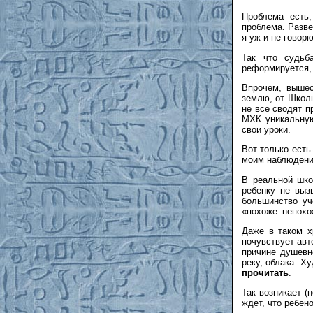
Проблема есть
проблема. Разве
я уж и не говорю
Так что судьб
реформируется, 
Впрочем, вышес
землю, от Школы
не все сводят п
МХК уникальную
свои уроки.
Вот только есть
моим наблюдения
В реальной шко
ребенку не выз
большинство уч
«похоже–непохо
Даже в таком х
почувствует авт
причине душевно
реку, облака. Х
прочитать
.
Так возникает (
ждет, что ребен