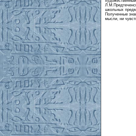
художественн
Л.М.Предтеченс
школьных предме
Полученные знан
мысли, ни чувст