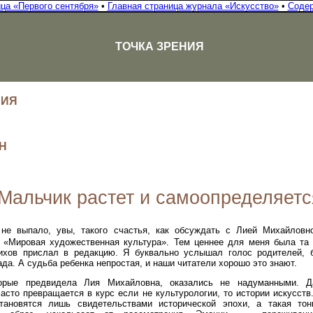
ица «Первого сентября»
•
Главная страница журнала «Искусство»
•
Соде
ТОЧКА ЗРЕНИЯ
НИЯ
Н
Мальчик растет и самоопределяетс
е выпало, увы, такого счастья, как обсуждать с Лией Михайловн
 «Мировая художественная культура». Тем ценнее для меня была та 
хов прислал в редакцию. Я буквально услышал голос родителей, 
ада. А судьба ребенка непростая, и наши читатели хорошо это знают.
торые предвидела Лия Михайловна, оказались не надуманными. 
асто превращается в курс если не культурологии, то истории искусст
тановятся лишь свидетельствами исторической эпохи, а такая тон