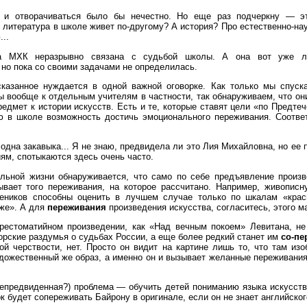
, и отворачиваться было бы нечестно. Но еще раз подчеркну — э
 литература в школе живет по-другому? А история? Про естественно-н
...
а МХК неразрывно связана с судьбой школы. А она вот уже л
но пока со своими задачами не определилась.
казанное нуждается в одной важной оговорке. Как только мы спуск
 вообще к отдельным учителям в частности, так обнаруживаем, что он
редмет к истории искусств. Есть и те, которые ставят цели «по Предтеч
 в школе возможность достичь эмоционального переживания. Соответ
 одна закавыка... Я не знаю, предвидела ли это Лия Михайловна, но ее 
м, спотыкаются здесь очень часто.
льной жизни обнаруживается, что само по себе предъявление произв
ывает того переживания, на которое рассчитано. Например, живописн
еников способны оценить в лучшем случае только по шкалам «крас
же». А для
переживания
произведения искусства, согласитесь, этого м
рестоматийном произведении, как «Над вечным покоем» Левитана, не
орские раздумья о судьбах России, а еще более редкий станет им
со-пе
й черствости, нет. Просто он видит на картине лишь то, что там изо
удожественный же образ, а именно он и вызывает желанные переживани
непредвиденная?) проблема — обучить детей пониманию языка искусств
ок будет сопереживать Байрону в оригинале, если он не знает английско