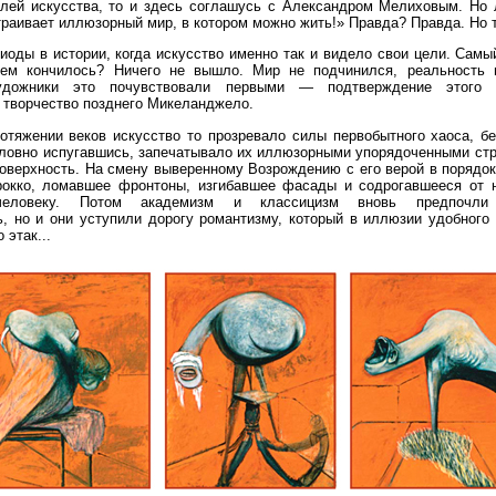
елей искусства, то и здесь соглашусь с Александром Мелиховым. Но 
раивает иллюзорный мир, в котором можно жить!» Правда? Правда. Но т
иоды в истории, когда искусство именно так и видело свои цели. Сам
ем кончилось? Ничего не вышло. Мир не подчинился, реальность 
удожники это почувствовали первыми — подтверждение этого 
 творчество позднего Микеланджело.
отяжении веков искусство то прозревало силы первобытного хаоса, бе
словно испугавшись, запечатывало их иллюзорными упорядоченными стр
поверхность. На смену выверенному Возрождению с его верой в порядо
рокко, ломавшее фронтоны, изгибавшее фасады и содрогавшееся от н
человеку. Потом академизм и классицизм вновь предпочли 
ь, но и они уступили дорогу романтизму, который в иллюзии удобного
 этак...