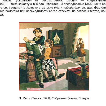
ый образ, ускользает от рассмотрения. Эмоции — «переживани
кой, — тоже зачастую выхолащиваются. И преподавание МХК, как и бо
тов, сводится к заливке в детские мозги набора фактов, дат, фамили
ия помогают при необходимости бегло отвечать на вопросы тестов, но
ва.
П. Рего. Семья.
1988. Собрание Саатчи, Лондон