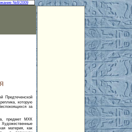
ржание №8/2009
я
ой Предтеченской
реплика, которую
беспокоящихся за
Да, предмет МХК
в. Художественные
кая материя, как