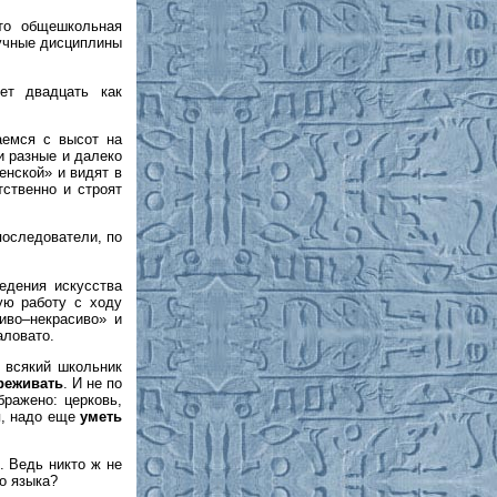
то общешкольная
аучные дисциплины
ет двадцать как
аемся с высот на
и разные и далеко
енской» и видят в
ственно и строят
последователи, по
едения искусства
ую работу с ходу
иво–некрасиво» и
аловато.
 всякий школьник
реживать
. И не по
бражено: церковь,
я, надо еще
уметь
. Ведь никто ж не
го языка?