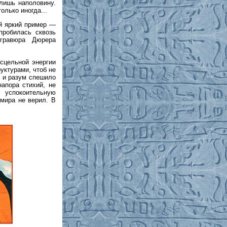
лишь наполовину.
олько иногда...
ый яркий пример —
пробилась сквозь
гравюра Дюрера
сцельной энергии
уктурами, чтоб не
к и разум спешило
апора стихий, не
успокоительную
 мира не верил. В