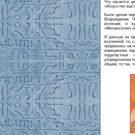
Что касается ц
«Искусство выст
Были целые пер
Возрождение. Ч
иллюзии, и х
«Меланхолия» и
И дальше на пр
вселенной, то, 
прорвались на 
взвихренное ба
подвластных 
упорядоченност
общем, то так, то