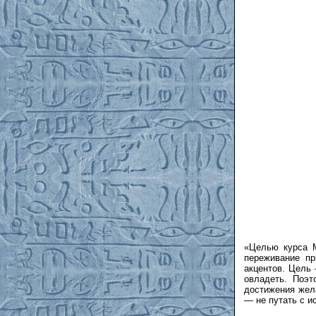
«Целью курса М
переживание пр
акцентов. Цель
овладеть. Поэт
достижения жела
— не путать с и