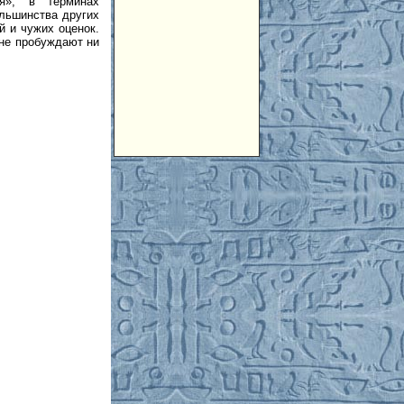
я», в терминах
льшинства других
й и чужих оценок.
 не пробуждают ни