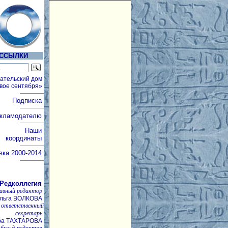
ССЫЛКИ
ательский дом
вое сентября»
Подписка
кламодателю
Наши
координаты
вка
2000-2014
Редколлегия
лавный редактор
льга ВОЛКОВА
ответственный
секретарь
ра ТАХТАРОВА
бильд-редактор