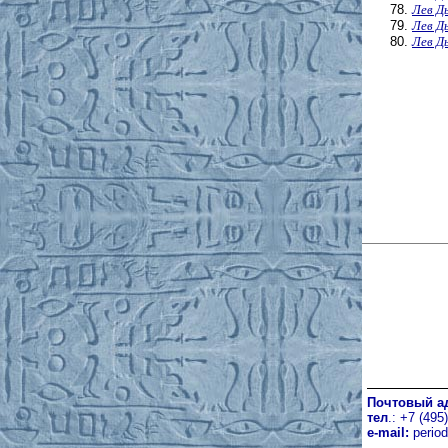
Лев Д
Лев Д
Лев Д
Почтовый а
тел
.: +7 (495
e-mail:
perio