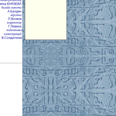
лена КНЯЗЕВА
дизайн макета
А.Балдин
вёрстка
П.Волков
корректор
Г.Левина
подготовка
иллюстраций
В.Солдатенко