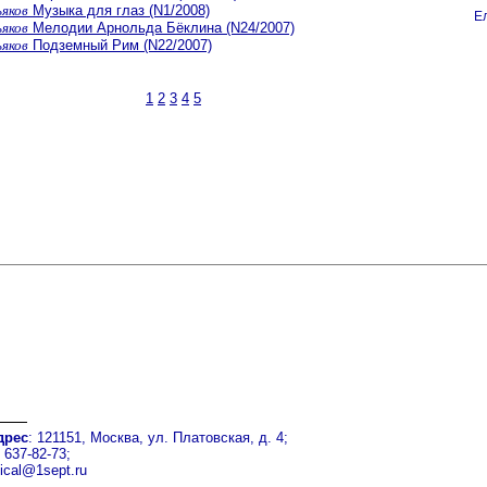
ьяков
Музыка для глаз (N1/2008)
Е
ьяков
Мелодии Арнольда Бёклина (N24/2007)
ьяков
Подземный Рим (N22/2007)
1
2
3
4
5
дрес
: 121151, Москва, ул. Платовская, д. 4;
) 637-82-73;
dical@1sept.ru