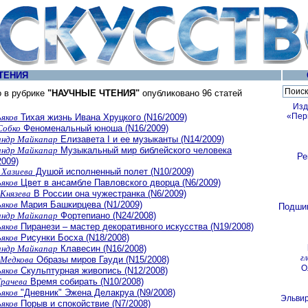
ТЕНИЯ
о в рубрике
"НАУЧНЫЕ ЧТЕНИЯ"
опубликовано 96 статей
Изд
«Пер
ьяков
Тихая жизнь Ивана Хруцкого (N16/2009)
Собко
Феноменальный юноша (N16/2009)
андр Майкапар
Елизавета I и ее музыканты (N14/2009)
андр Майкапар
Музыкальный мир библейского человека
Ре
2009)
 Хазиева
Душой исполненный полет (N10/2009)
ьяков
Цвет в ансамбле Павловского дворца (N6/2009)
 Князева
В России она чужестранка (N6/2009)
ьяков
Мария Башкирцева (N1/2009)
Подши
андр Майкапар
Фортепиано (N24/2008)
ьяков
Пиранези – мастер декоративного искусства (N19/2008)
ьяков
Рисунки Босха (N18/2008)
андр Майкапар
Клавесин (N16/2008)
г
 Медкова
Образы миров Гауди (N15/2008)
О
ьяков
Скульптурная живопись (N12/2008)
Грачева
Время собирать (N10/2008)
ьяков
"Дневник" Эжена Делакруа (N9/2008)
Эльви
ьяков
Порыв и спокойствие (N7/2008)