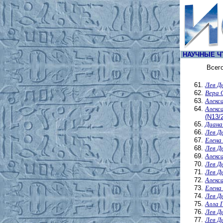
НАУЧНЫЕ Ч
Всег
Лев Д
Вера 
Алекс
Алекс
(N13/
Диана
Лев Д
Елена
Лев Д
Алекс
Лев Д
Лев Д
Алекс
Елена
Лев Д
Алла 
Лев Д
Лев Д